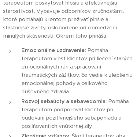
terapeutom poskytovať hlbšiu a efektívnejšiu
starostlivosť. Vybavuje odborníkov zručnosťami,
ktoré pomáhajú klientom preživať plnšie a
šťastnejšie životy, oslobodené od obmedzení
minulých skúseností. Okrem toho prináša:
Emocionálne uzdravenie
: Pomáha
terapeutom viesť klientov pri liečení starých
emocionálnych rán a spracovaní
traumatických zážitkov, čo vedie k zlepšeniu
emocionálnej pohody a celkového
duševného zdravia.
Rozvoj sebaúcty a sebavedomia
: Pomáha
terapeutom podporovať klientov pri
budovaní pozitívnejšieho sebapohľadu a
posilňovaní ich vnútornej sily.
Zlepšenie vzťahov
: Školí terapeutov, aby