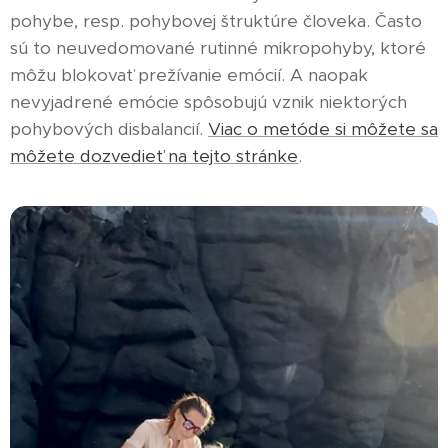
pohybe, resp. pohybovej štruktúre človeka. Často
sú to neuvedomované rutinné mikropohyby, ktoré
môžu blokovať prežívanie emócií. A naopak
nevyjadrené emócie spôsobujú vznik niektorých
pohybových disbalancií.
Viac o metóde si môžete sa
môžete dozvedieť na tejto stránke
.