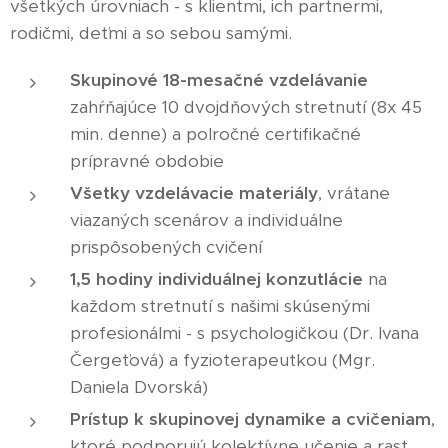
všetkých úrovniach - s klientmi, ich partnermi,
rodičmi, deťmi a so sebou samými.
Skupinové 18-mesačné vzdelávanie
zahŕňajúce 10 dvojdňových stretnutí (8x 45
min. denne) a polročné certifikačné
prípravné obdobie
Všetky vzdelávacie materiály
, vrátane
viazaných scenárov a individuálne
prispôsobených cvičení
1,5 hodiny individuálnej konzutlácie
na
každom stretnutí s našimi skúsenými
profesionálmi - s psychologičkou (Dr. Ivana
Čergeťová) a fyzioterapeutkou (Mgr.
Daniela Dvorská)
Prístup k skupinovej dynamike a cvičeniam
,
ktoré podporujú kolektívne učenie a rast