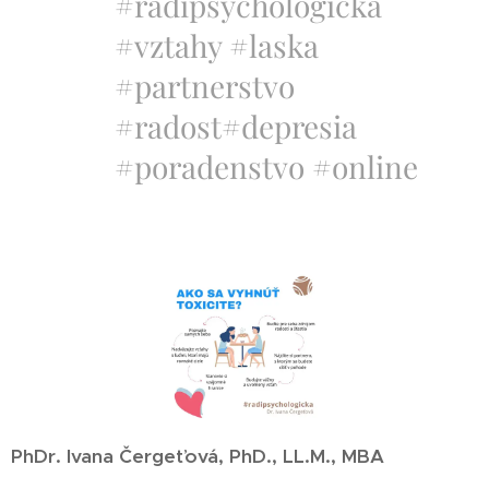
#radipsychologicka
#vztahy #laska
#partnerstvo
#radost#depresia
#poradenstvo #online
PhDr. Ivana Čergeťová, PhD., LL.M., MBA