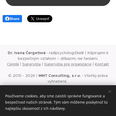
Share
Dr. Ivana Čergeťová
·
radípsychologička® | Inšpirujem k
bezpečným vzťahom – dôkazmi, nie heslami.
Cenník
|
Supervízia
|
Supervízia pre organizácie
|
Kontakt
© 2010 - 2026 |
MMT Consulting, s.r.o.
·
Všetky práva
vyhradené.
Ochrana osobných údajov
|
Cookies
|
Podmienky používania
webu
|
Podmienky používania sociálnych sietí
|
Všeobecné
Používame cookies, aby sme zaistili správne fungovanie a
obchodné podmienky
bezpečnosť našich stránok. Tým vám môžeme poskytnúť tú
Prvý krok je rozhovor
Cookies
najlepšiu skúsenosť z ich návštevy.