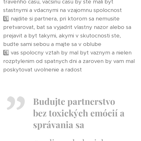
travenho casu, vacsinu casu by ste mali byt
stastnymi a vdacnymi na vzajomnu spolocnost
5️⃣ najdite si partnera, pri ktorom sa nemusite
pretvarovat, bat sa vyjadrit vlastny nazor alebo sa
prejavit a byt takymi, akymi v skutocnosti ste,
budte sami sebou a majte sa v oblube
6️⃣ vas spolocny vztah by mal byt vaznym a nielen
rozptylenim od spatnych dni a zaroven by vam mal
poskytovat uvolnenie a radost
Budujte partnerstvo
bez toxických emócií a
správania sa