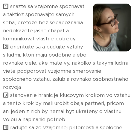
1️⃣ snazte sa vzajomne spoznavat
a taktiez spoznavajte samych
seba, pretoze bez sebapoznania
nedokazete jasne chapat a
komunikovat vlastne potreby
2️⃣ orientujte sa a budujte vztahy
s ludmi, ktori maju podobne alebo
rovnake ciele, ake mate vy, nakolko s takymi ludmi
viete podporovat vzajomne smerovanie
spolocneho vztahu, zalub a rovnako osobnostneho
rozvoja
3️⃣ stanovenie hranic je klucovym krokom vo vztahu
a tento krok by mali urobit obaja partneri, pricom
ani jeden z nich by nemal byt ukrateny o vlastnu
volbu a naplnanie potrieb
4️⃣ radujte sa zo vzajomnej pritomosti a spolocne