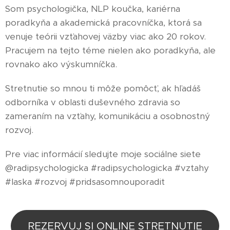
Som psychologička, NLP koučka, kariérna
poradkyňa a akademická pracovníčka, ktorá sa
venuje teórii vzťahovej väzby viac ako 20 rokov.
Pracujem na tejto téme nielen ako poradkyňa, ale
rovnako ako výskumníčka.
Stretnutie so mnou ti môže pomôcť, ak hľadáš
odborníka v oblasti duševného zdravia so
zameraním na vzťahy, komunikáciu a osobnostný
rozvoj.
Pre viac informácií sledujte moje sociálne siete
@radipsychologicka #radipsychologicka #vztahy
#laska #rozvoj #pridsasomnouporadit
REZERVUJ SI ONLINE STRETNUTIE