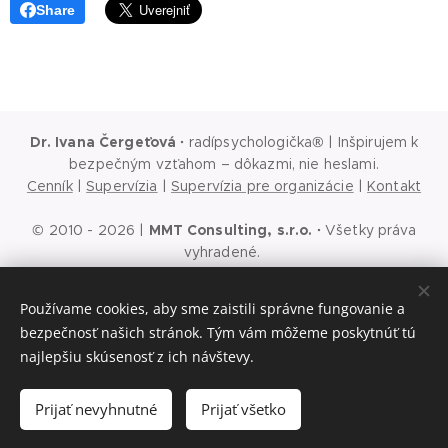
Share
Dr. Ivana Čergeťová
·
radípsychologička® | Inšpirujem k
bezpečným vzťahom – dôkazmi, nie heslami.
Cenník
|
Supervízia
|
Supervízia pre organizácie
|
Kontakt
© 2010 - 2026 |
MMT Consulting, s.r.o.
·
Všetky práva
vyhradené.
Ochrana osobných údajov
|
Cookies
|
Podmienky používania
webu
|
Podmienky používania sociálnych sietí
|
Všeobecné
Používame cookies, aby sme zaistili správne fungovanie a
obchodné podmienky
bezpečnosť našich stránok. Tým vám môžeme poskytnúť tú
Prvý krok je rozhovor
Cookies
najlepšiu skúsenosť z ich návštevy.
Jazyky
Prijať nevyhnutné
Prijať všetko
Slovenčina
English