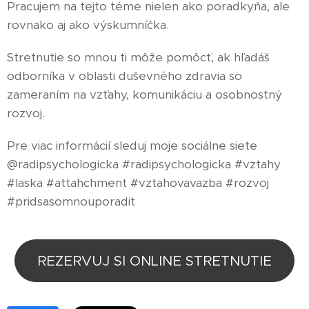
Pracujem na tejto téme nielen ako poradkyňa, ale
rovnako aj ako výskumníčka.
Stretnutie so mnou ti môže pomôcť, ak hľadáš
odborníka v oblasti duševného zdravia so
zameraním na vzťahy, komunikáciu a osobnostný
rozvoj.
Pre viac informácií sleduj moje sociálne siete
@radipsychologicka #radipsychologicka #vztahy
#laska #attahchment #vztahovavazba #rozvoj
#pridsasomnouporadit
REZERVUJ SI ONLINE STRETNUTIE