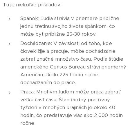
Tu je niekoľko príkladov:
Spánok: Ľudia strávia v priemere približne
jednu tretinu svojho života spánkom, čo
môže byť približne 25-30 rokov.
Dochádzanie: V závislosti od toho, kde
človek žije a pracuje, môže dochádzanie
zabrať značné množstvo času. Podľa štúdie
amerického Census Bureau strávi priemerný
Američan okolo 225 hodín ročne
dochádzaním do práce.
Práca: Mnohým ľuďom môže práca zabrať
veľkú časť času. Štandardný pracovný
týždeň v mnohých krajinách je okolo 40
hodín, čo predstavuje viac ako 2 000 hodín
ročne.