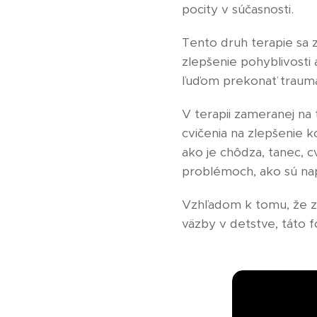
pocity v súčasnosti.
Tento druh terapie sa z
zlepšenie pohyblivosti
ľuďom prekonať trauma
V terapii zameranej na 
cvičenia na zlepšenie 
ako je chôdza, tanec, cv
problémoch, ako sú napr
Vzhľadom k tomu, že z
väzby v detstve, táto 