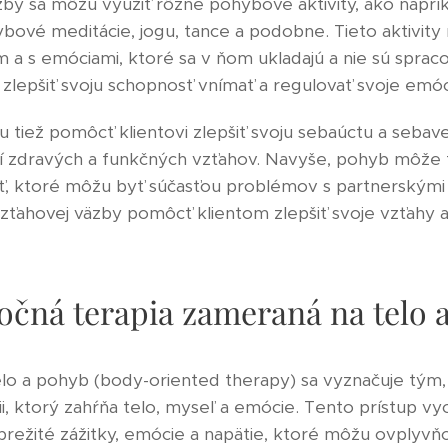
äzby sa môžu využiť rôzne pohybové aktivity, ako naprík
ybové meditácie, jogu, tance a podobne. Tieto aktivit
om a s emóciami, ktoré sa v ňom ukladajú a nie sú spra
lepšiť svoju schopnosť vnímať a regulovať svoje emóc
 tiež pomôcť klientovi zlepšiť svoju sebaúctu a seba
í zdravých a funkčných vzťahov. Navyše, pohyb môže 
sť, ktoré môžu byť súčasťou problémov s partnerskými
zťahovej väzby pomôcť klientom zlepšiť svoje vzťahy a
očná terapia zameraná na telo 
lo a pohyb (body-oriented therapy) sa vyznačuje tým,
pii, ktorý zahŕňa telo, myseľ a emócie. Tento prístup v
prežité zážitky, emócie a napätie, ktoré môžu ovplyvňo