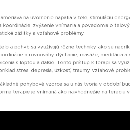
ameriava na uvoľnenie napätia v tele, stimuláciu energ
 a koordinácie, zvýšenie vnímania a povedomia o telo
tické zážitky a vzťahové problémy.
telo a pohyb sa využívajú rôzne techniky, ako sú naprík
koordinácie a rovnováhy, dýchanie, masáže, meditácia a
ičenia s loptou a ďalšie. Tento prístup k terapii sa využ
íklad stres, depresia, úzkosť, traumy, vzťahové probl
ákladné pohybové vzorce sa u nás tvoria v období bud
forma terapie je vnímaná ako najvhodnejšie na terapiu 