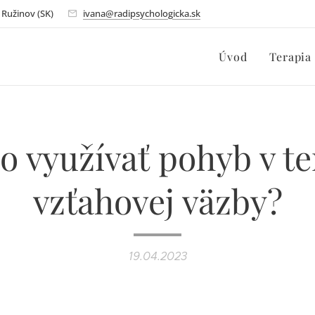
- Ružinov (SK)
ivana@radipsychologicka.sk
Úvod
Terapia
o využívať pohyb v te
vzťahovej väzby?
19.04.2023