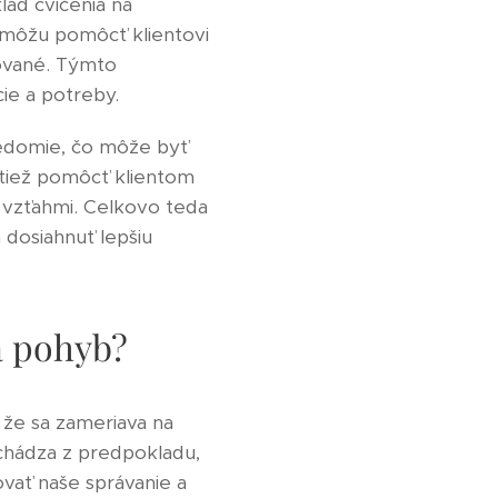
lad cvičenia na
y môžu pomôcť klientovi
cované. Týmto
ie a potreby.
vedomie, čo môže byť
tiež pomôcť klientom
 vzťahmi. Celkovo teda
 dosiahnuť lepšiu
a pohyb?
 že sa zameriava na
ychádza z predpokladu,
vať naše správanie a