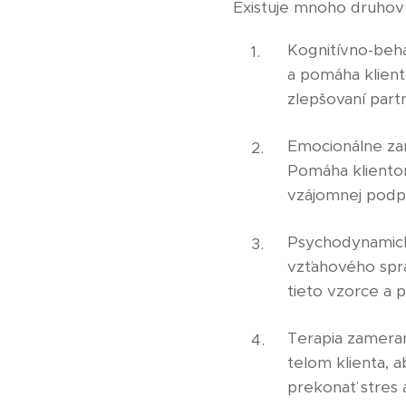
Existuje mnoho druhov t
Kognitívno-beha
a pomáha klient
zlepšovaní part
Emocionálne zam
Pomáha klientom
vzájomnej podp
Psychodynamická
vzťahového sprá
tieto vzorce a p
Terapia zameran
telom klienta, 
prekonať stres 