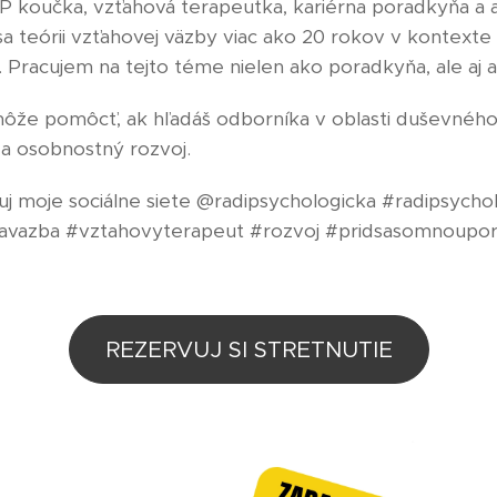
P koučka, vzťahová terapeutka, kariérna poradkyňa a
a teórii vzťahovej väzby viac ako 20 rokov v kontexte
 Pracujem na tejto téme nielen ako poradkyňa, ale aj 
môže pomôcť, ak hľadáš odborníka v oblasti duševnéh
 a osobnostný rozvoj.
duj moje sociálne siete @radipsychologicka #radipsych
avazba #vztahovyterapeut #rozvoj #pridsasomnoupor
REZERVUJ SI STRETNUTIE