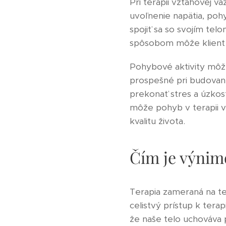
Pri terapii vzťahovej v
uvoľnenie napätia, poh
spojiť sa so svojím tel
spôsobom môže klient z
Pohybové aktivity môžu
prospešné pri budovan
prekonať stres a úzko
môže pohyb v terapii v
kvalitu života.
Čím je výnim
Terapia zameraná na te
celistvý prístup k tera
že naše telo uchováva 