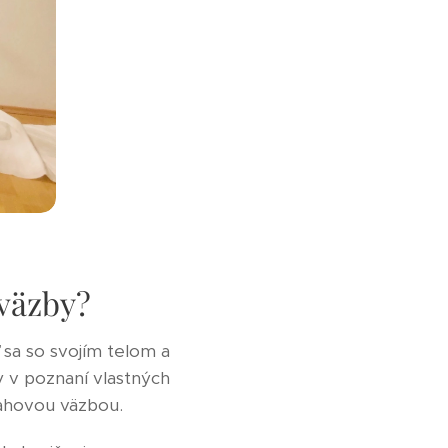
 väzby?
 sa so svojím telom a
 v poznaní vlastných
ťahovou väzbou.