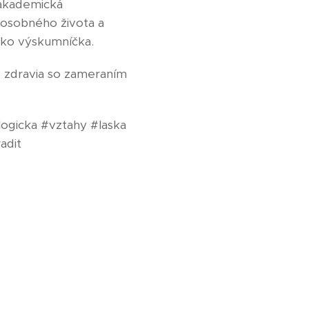
 akademická
 osobného života a
ako výskumníčka.
o zdravia so zameraním
ologicka #vztahy #laska
adit