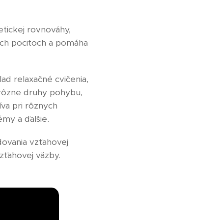
etickej rovnováhy,
vých pocitoch a pomáha
lad relaxačné cvičenia,
 rôzne druhy pohybu,
íva pri rôznych
émy a ďalšie.
ovania vzťahovej
vzťahovej väzby.