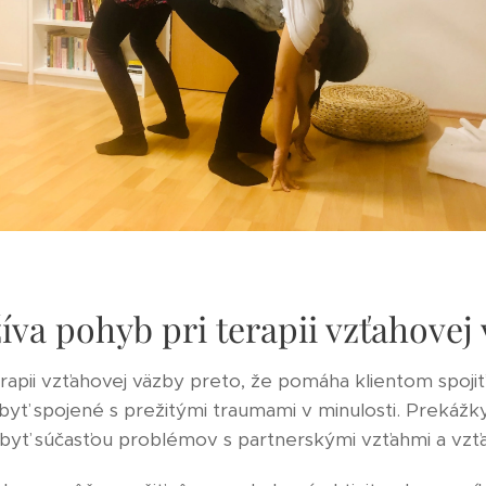
íva pohyb pri terapii vzťahovej
rapii vzťahovej väzby preto, že pomáha klientom spojiť
yť spojené s prežitými traumami v minulosti. Prekážky
 byť súčasťou problémov s partnerskými vzťahmi a vz