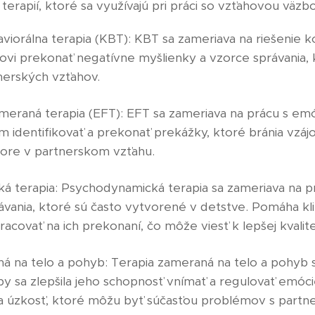
erapií, ktoré sa využívajú pri práci so vzťahovou väzbo
viorálna terapia (KBT): KBT sa zameriava na riešenie
ovi prekonať negatívne myšlienky a vzorce správania, 
nerských vzťahov.
eraná terapia (EFT): EFT sa zameriava na prácu s emó
 identifikovať a prekonať prekážky, ktoré bránia vzáj
ore v partnerskom vzťahu.
 terapia: Psychodynamická terapia sa zameriava na p
vania, ktoré sú často vytvorené v detstve. Pomáha kli
racovať na ich prekonaní, čo môže viesť k lepšej kvalit
á na telo a pohyb: Terapia zameraná na telo a pohyb s
aby sa zlepšila jeho schopnosť vnímať a regulovať emó
a úzkosť, ktoré môžu byť súčasťou problémov s partn