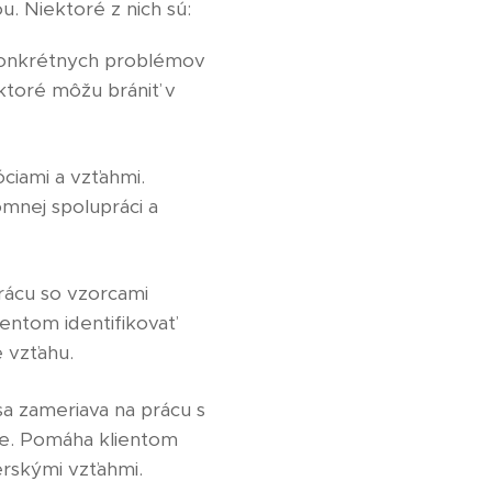
u. Niektoré z nich sú:
 konkrétnych problémov
ktoré môžu brániť v
ciami a vzťahmi.
omnej spolupráci a
rácu so vzorcami
entom identifikovať
e vzťahu.
a zameriava na prácu s
cie. Pomáha klientom
erskými vzťahmi.