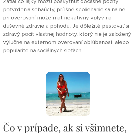
Zatiaľ čo lajky môžu poskytnúť dočasné pocity
potvrdenia sebaúcty, prílišné spoliehanie sa na ne
pri overovaní môže mať negatívny vplyv na
duševné zdravie a pohodu. Je dôležité pestovať si
zdravý pocit vlastnej hodnoty, ktorý nie je založený
výlučne na externom overovaní obľúbenosti alebo
popularite na sociálnych sieťach.
Čo v prípade, ak si všimnete,