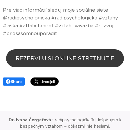
Pre viac informácií sleduj moje sociálne siete
@radipsychologicka #radipsychologicka #vztahy
#laska #attahchment #vztahovavazba #rozvoj
#pridsasomnouporadit
REZERVUJ SI ONLINE STRETNUTIE
Share
Dr. Ivana Čergeťová
·
radípsychologička® | Inšpirujem k
bezpečným vzťahom – dôkazmi, nie heslami.