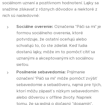
sociálnom uznaní a pozitívnom hodnotení. Lajky sa
snažíme získavať z rôznych dôvodov a niektoré z
nich sú nasledovné:
Sociálne overenie:
Označenia "Páči sa mi" je
formou sociálneho overenia, ktoré
potvrdzuje, že ostatní oceňujú alebo
schvaľujú to, čo ste zdieľali. Keď ľudia
dostanú lajky, môže im to pomôcť cítiť sa
uznanými a akceptovanými ich sociálnou
sieťou.
Posilnenie sebavedomia:
Prijímanie
označení "Páči sa mi" môže pomôcť zvýšiť
sebavedomie a sebadôveru, najmä pre tých,
ktorí môžu zápasiť s nízkym sebavedomím
alebo dôverou v offline životy. Napriek
tomu, že sa jedná o dočasný "dopamín",