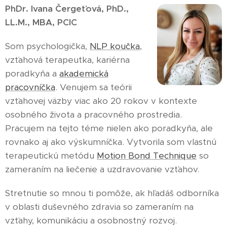
PhDr. Ivana Čergeťová, PhD.,
LL.M., MBA, PCIC
Som psychologička,
NLP koučka
,
vzťahová terapeutka, kariérna
poradkyňa a
akademická
pracovníčka
. Venujem sa teórii
vzťahovej väzby viac ako 20 rokov v kontexte
osobného života a pracovného prostredia.
Pracujem na tejto téme nielen ako poradkyňa, ale
rovnako aj ako výskumníčka. Vytvorila som vlastnú
terapeutickú metódu
Motion Bond Technique
so
zameraním na liečenie a uzdravovanie vzťahov.
Stretnutie so mnou ti pomôže, ak hľadáš odborníka
v oblasti duševného zdravia so zameraním na
vzťahy, komunikáciu a osobnostný rozvoj.