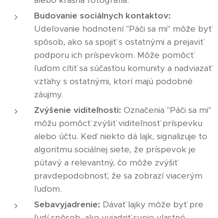
alebo krásna fotografia.
Budovanie sociálnych kontaktov:
Udeľovanie hodnotení "Páči sa mi" môže byť
spôsob, ako sa spojiť s ostatnými a prejaviť
podporu ich príspevkom. Môže pomôcť
ľuďom cítiť sa súčasťou komunity a nadviazať
vzťahy s ostatnými, ktorí majú podobné
záujmy.
Zvýšenie viditeľnosti:
Označenia "Páči sa mi"
môžu pomôcť zvýšiť viditeľnosť príspevku
alebo účtu. Keď niekto dá lajk, signalizuje to
algoritmu sociálnej siete, že príspevok je
pútavý a relevantný, čo môže zvýšiť
pravdepodobnosť, že sa zobrazí viacerým
ľuďom.
Sebavyjadrenie:
Dávať lajky môže byť pre
ľudí spôsob, ako vyjadriť svoje vlastné