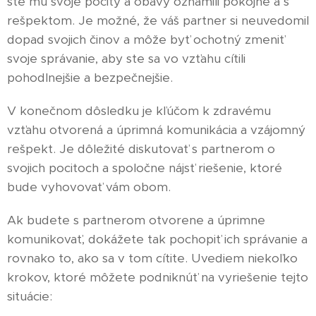
ste mu svoje pocity a obavy oznámili pokojne a s
rešpektom. Je možné, že váš partner si neuvedomil
dopad svojich činov a môže byť ochotný zmeniť
svoje správanie, aby ste sa vo vzťahu cítili
pohodlnejšie a bezpečnejšie.
V konečnom dôsledku je kľúčom k zdravému
vzťahu otvorená a úprimná komunikácia a vzájomný
rešpekt. Je dôležité diskutovať s partnerom o
svojich pocitoch a spoločne nájsť riešenie, ktoré
bude vyhovovať vám obom.
Ak budete s partnerom otvorene a úprimne
komunikovať, dokážete tak pochopiť ich správanie a
rovnako to, ako sa v tom cítite. Uvediem niekoľko
krokov, ktoré môžete podniknúť na vyriešenie tejto
situácie: