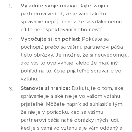
Vyjadrite svoje obavy:
Dajte svojmu
partnerovi vedieť, že je vám takéto
správanie nepríjemné a že sa vďaka nemu
cítite nerešpektovaní alebo neistí.
Vypočujte si ich pohľad:
Pokúste sa
pochopiť, prečo sa vášmu partnerovi páčia
tieto obrázky. Je možné, že si neuvedomujú,
ako vás to ovplyvňuje, alebo že majú iný
pohľad na to, čo je prijateľné správanie vo
vzťahu.
Stanovte si hranice:
Diskutujte o tom, aké
správanie je a aké nie je vo vašom vzťahu
prijateľné. Môžete napríklad súhlasiť s tým,
že nie je v poriadku, keď sa vášmu
partnerovi páčia nahé obrázky iných ľudí,
keď je s vami vo vzťahu a je vám oddaný a