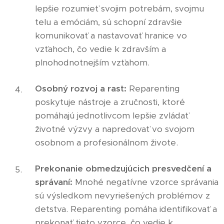
lepšie rozumieť svojim potrebám, svojmu
telu a emóciám, sú schopní zdravšie
komunikovať a nastavovať hranice vo
vzťahoch, čo vedie k zdravším a
plnohodnotnejším vzťahom.
Osobný rozvoj a rast:
Reparenting
poskytuje nástroje a zručnosti, ktoré
pomáhajú jednotlivcom lepšie zvládať
životné výzvy a napredovať vo svojom
osobnom a profesionálnom živote.
Prekonanie obmedzujúcich presvedčení a
správaní:
Mnohé negatívne vzorce správania
sú výsledkom nevyriešených problémov z
detstva. Reparenting pomáha identifikovať a
prekonať tieto vzorce, čo vedie k