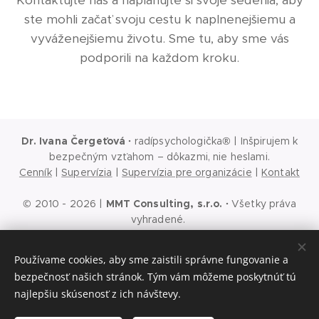
Kontaktujte nás a naplánujte si svoje sedenia, aby
ste mohli začať svoju cestu k naplnenejšiemu a
vyváženejšiemu životu. Sme tu, aby sme vás
podporili na každom kroku.
Dr. Ivana Čergeťová
·
radípsychologička® | Inšpirujem k
bezpečným vzťahom – dôkazmi, nie heslami.
Cenník
|
Supervízia
|
Supervízia pre organizácie
|
Kontakt
© 2010 - 2026 |
MMT Consulting, s.r.o.
·
Všetky práva
vyhradené.
Ochrana osobných údajov
|
Cookies
|
Podmienky používania
webu
|
Podmienky používania sociálnych sietí
|
Všeobecné
Používame cookies, aby sme zaistili správne fungovanie a
obchodné podmienky
bezpečnosť našich stránok. Tým vám môžeme poskytnúť tú
Prvý krok je rozhovor
Cookies
najlepšiu skúsenosť z ich návštevy.