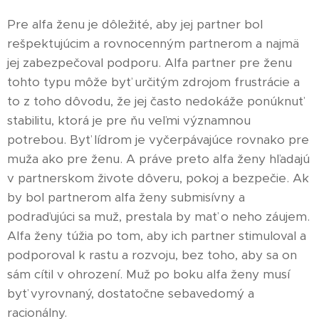
Pre alfa ženu je dôležité, aby jej partner bol
rešpektujúcim a rovnocenným partnerom a najmä
jej zabezpečoval podporu. Alfa partner pre ženu
tohto typu môže byť určitým zdrojom frustrácie a
to z toho dôvodu, že jej často nedokáže ponúknuť
stabilitu, ktorá je pre ňu veľmi významnou
potrebou. Byť lídrom je vyčerpávajúce rovnako pre
muža ako pre ženu. A práve preto alfa ženy hľadajú
v partnerskom živote dôveru, pokoj a bezpečie. Ak
by bol partnerom alfa ženy submisívny a
podraďujúci sa muž, prestala by mať o neho záujem.
Alfa ženy túžia po tom, aby ich partner stimuloval a
podporoval k rastu a rozvoju, bez toho, aby sa on
sám cítil v ohrození. Muž po boku alfa ženy musí
byť vyrovnaný, dostatočne sebavedomý a
racionálny.