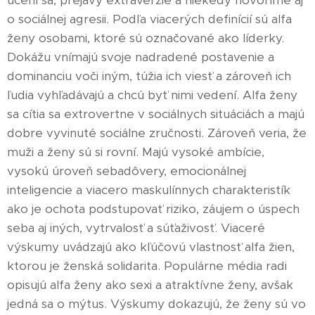
učení sa, prejavy extraverzie a niekedy hovoríme aj
o sociálnej agresii. Podľa viacerých definícií sú alfa
ženy osobami, ktoré sú označované ako líderky.
Dokážu vnímajú svoje nadradené postavenie a
dominanciu voči iným, túžia ich viesť a zároveň ich
ľudia vyhľadávajú a chcú byť nimi vedení. Alfa ženy
sa cítia sa extrovertne v sociálnych situáciách a majú
dobre vyvinuté sociálne zručnosti. Zároveň veria, že
muži a ženy sú si rovní. Majú vysoké ambície,
vysokú úroveň sebadôvery, emocionálnej
inteligencie a viacero maskulínnych charakteristík
ako je ochota podstupovať riziko, záujem o úspech
seba aj iných, vytrvalosť a súťaživosť. Viaceré
výskumy uvádzajú ako kľúčovú vlastnosť alfa žien,
ktorou je ženská solidarita. Populárne média radi
opisujú alfa ženy ako sexi a atraktívne ženy, avšak
jedná sa o mýtus. Výskumy dokazujú, že ženy sú vo