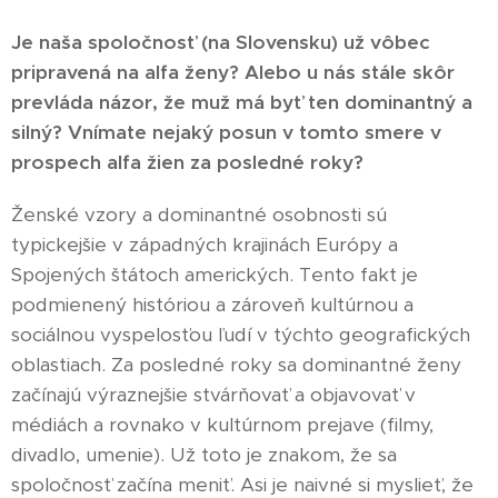
Je naša spoločnosť (na Slovensku) už vôbec
pripravená na alfa ženy? Alebo u nás stále skôr
prevláda názor, že muž má byť ten dominantný a
silný? Vnímate nejaký posun v tomto smere v
prospech alfa žien za posledné roky?
Ženské vzory a dominantné osobnosti sú
typickejšie v západných krajinách Európy a
Spojených štátoch amerických. Tento fakt je
podmienený históriou a zároveň kultúrnou a
sociálnou vyspelosťou ľudí v týchto geografických
oblastiach. Za posledné roky sa dominantné ženy
začínajú výraznejšie stvárňovať a objavovať v
médiách a rovnako v kultúrnom prejave (filmy,
divadlo, umenie). Už toto je znakom, že sa
spoločnosť začína meniť. Asi je naivné si myslieť, že