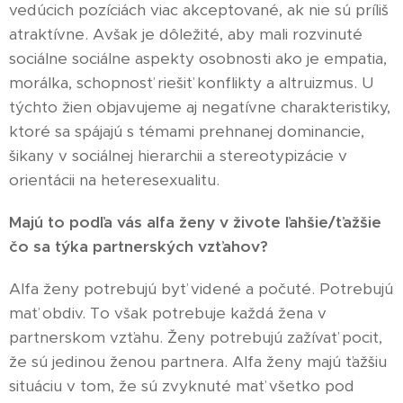
vedúcich pozíciách viac akceptované, ak nie sú príliš
atraktívne. Avšak je dôležité, aby mali rozvinuté
sociálne sociálne aspekty osobnosti ako je empatia,
morálka, schopnosť riešiť konflikty a altruizmus. U
týchto žien objavujeme aj negatívne charakteristiky,
ktoré sa spájajú s témami prehnanej dominancie,
šikany v sociálnej hierarchii a stereotypizácie v
orientácii na heteresexualitu.
Majú to podľa vás alfa ženy v živote ľahšie/ťažšie
čo sa týka partnerských vzťahov?
Alfa ženy potrebujú byť videné a počuté. Potrebujú
mať obdiv. To však potrebuje každá žena v
partnerskom vzťahu. Ženy potrebujú zažívať pocit,
že sú jedinou ženou partnera. Alfa ženy majú ťažšiu
situáciu v tom, že sú zvyknuté mať všetko pod