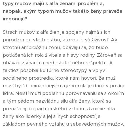
typy mužov majú s alfa ženami problém a,
naopak, akým typom mužov takéto ženy práveže
imponujú?
Strach mužov z alfa žien je spojený najmä s ich
prirodzenou vlastnosťou, ktorou je súťaživosť. Ak
stretnú ambicióznu ženu, obávajú sa, že bude
potlačená ich rola živiteľa a hlavy rodiny. Zároveň sa
obávajú zlyhania a nedostatočného rešpektu. A
taktiež pôsobia kultúrne stereotypy a vplyv
sociálneho prostredia, ktoré nám hovorí, že muž
musí byť dominantnejším a jeho rola je daná v pozícii
lídra. Neistí muži podľahnú porovnávaniu sa s okolím
a tým pádom nezvládnu silu alfa ženy, ktorá sa
prenáša aj do partnerského vzťahu. Uznanie alfa
ženy ako líderky a jej silných schopností je
základom pevného vzťahu u sebavedomých mužov,