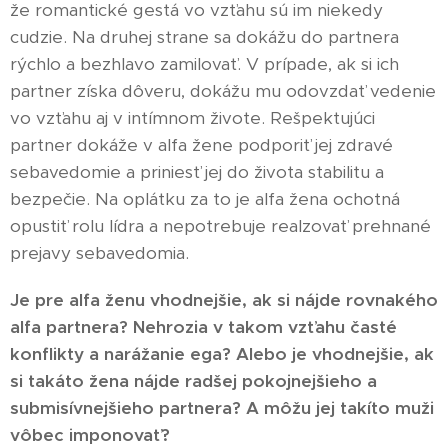
že romantické gestá vo vzťahu sú im niekedy
cudzie. Na druhej strane sa dokážu do partnera
rýchlo a bezhlavo zamilovať. V prípade, ak si ich
partner získa dôveru, dokážu mu odovzdať vedenie
vo vzťahu aj v intímnom živote. Rešpektujúci
partner dokáže v alfa žene podporiť jej zdravé
sebavedomie a priniesť jej do života stabilitu a
bezpečie. Na oplátku za to je alfa žena ochotná
opustiť rolu lídra a nepotrebuje realzovať prehnané
prejavy sebavedomia.
Je pre alfa ženu vhodnejšie, ak si nájde rovnakého
alfa partnera? Nehrozia v takom vzťahu časté
konflikty a narážanie ega? Alebo je vhodnejšie, ak
si takáto žena nájde radšej pokojnejšieho a
submisívnejšieho partnera? A môžu jej takíto muži
vôbec imponovať?