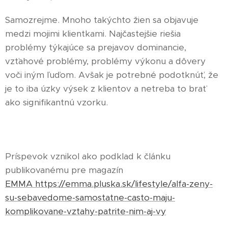
Samozrejme. Mnoho takýchto žien sa objavuje
medzi mojimi klientkami. Najčastejšie riešia
problémy týkajúce sa prejavov dominancie,
vzťahové problémy, problémy výkonu a dôvery
voči iným ľuďom. Avšak je potrebné podotknúť, že
je to iba úzky výsek z klientov a netreba to brať
ako signifikantnú vzorku.
Príspevok vznikol ako podklad k článku
publikovanému pre magazín
EMMA https://emma.pluska.sk/lifestyle/alfa-zeny-
su-sebavedome-samostatne-casto-maju-
komplikovane-vztahy-patrite-nim-aj-vy