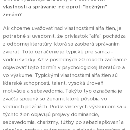
vlastnosti a správanie iné oproti "bežným"
ženám?
Ak chceme uvažovať nad vlastnosťami alfa žien, je
potrebné si uvedomiť, že prívlastok "alfa" pochádza
z odbornej literatúry, ktorá sa zaoberá správaním
zvierat. Toto označenie je typické pre samca -
vodcu svorky. Až v posledných 20 rokoch začíname
objavovať tejto termín v psychologickej literatúre a
vo výskume. Typickými vlastnosťami alfa žien sú
líderské schopnosti, talent, vysoká úroveň
motivácie a sebavedomia. Takýto typ označenia je
zväčša spojený so ženami, ktoré pôsobia vo
vedúcich pozíciách. Podľa viacerých výskumom sa u
týchto žien objavujú prejavy dominancie,
sebavedomia, charizmy, túžby po sebazlepšovaní a