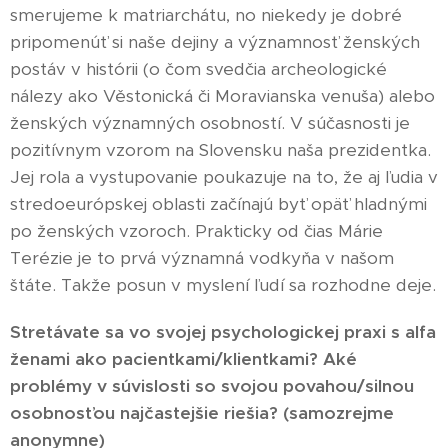
smerujeme k matriarchátu, no niekedy je dobré
pripomenúť si naše dejiny a významnosť ženských
postáv v histórii (o čom svedčia archeologické
nálezy ako Věstonická či Moravianska venuša) alebo
ženských významných osobností. V súčasnosti je
pozitívnym vzorom na Slovensku naša prezidentka.
Jej rola a vystupovanie poukazuje na to, že aj ľudia v
stredoeurópskej oblasti začínajú byť opäť hladnými
po ženských vzoroch. Prakticky od čias Márie
Terézie je to prvá významná vodkyňa v našom
štáte. Takže posun v myslení ľudí sa rozhodne deje.
Stretávate sa vo svojej psychologickej praxi s alfa
ženami ako pacientkami/klientkami? Aké
problémy v súvislosti so svojou povahou/silnou
osobnosťou najčastejšie riešia? (samozrejme
anonymne)