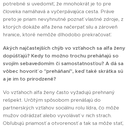
potrebné si uvedomiť, že mnohokrát je to pre
človeka namáhavá a vyčerpávajúca cesta. Práve
preto je priam nevyhnutné poznať vlastné zdroje, z
ktorých dokáže alfa žena načerpať silu a zároveň
hranice, ktoré nemôže dlhodobo prekračovať.
Akých najčastejších chýb vo vzťahoch sa alfa ženy
dopúšťajú? Kedy to možno trochu preháňajú so
svojím sebavedomím či samostatnosťou? A dá sa
vôbec hovoriť o "preháňaní", keď také skrátka sú
a je im to prirodzené?
Vo vzťahoch alfa ženy často vyžadujú prehnaný
rešpekt. Určitým spôsobom prenášajú do
partnerských vzťahov sociálnu rolu lídra, čo môže
mužov odrádzať alebo vyvolávať v nich strach.
Obľubujú priamosť a otvorenosť a tak sa môže stať,