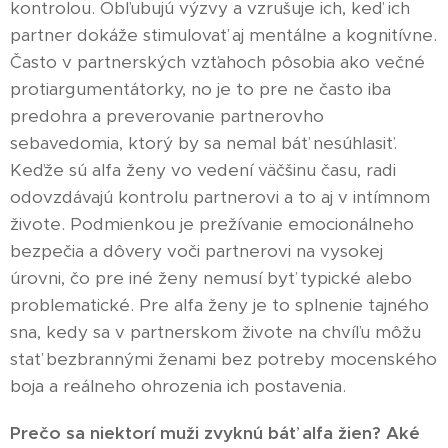
kontrolou. Obľubujú výzvy a vzrušuje ich, keď ich
partner dokáže stimulovať aj mentálne a kognitívne.
Často v partnerských vzťahoch pôsobia ako večné
protiargumentátorky, no je to pre ne často iba
predohra a preverovanie partnerovho
sebavedomia, ktorý by sa nemal báť nesúhlasiť.
Keďže sú alfa ženy vo vedení väčšinu času, radi
odovzdávajú kontrolu partnerovi a to aj v intímnom
živote. Podmienkou je prežívanie emocionálneho
bezpečia a dôvery voči partnerovi na vysokej
úrovni, čo pre iné ženy nemusí byť typické alebo
problematické. Pre alfa ženy je to splnenie tajného
sna, kedy sa v partnerskom živote na chvíľu môžu
stať bezbrannými ženami bez potreby mocenského
boja a reálneho ohrozenia ich postavenia.
Prečo sa niektorí muži zvyknú báť alfa žien? Aké