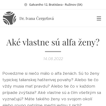
Galvaniho 12, Bratislava - Ružinov (SK)
Dr. Ivana
Čergeťová
Aké vlastne sú alfa ženy?
14.08.2022
Povedzme si niečo málo o alfa ženách. Sú to ženy
typickej talianskej hašterivej povahy? Alebo tie čo
vždy musia mať pravdu? Alebo tie čo v každom
prípade zvýťazia? Aké vlastne sú a čím všetkým sa
vyznačujú? Máte takého ženy vo svojom okolí
alebo rovno patríme medzi jednu z nich?