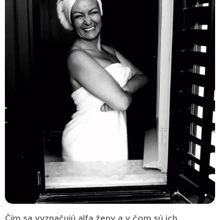
Čím sa vyznačujú alfa ženy a v čom sú ich